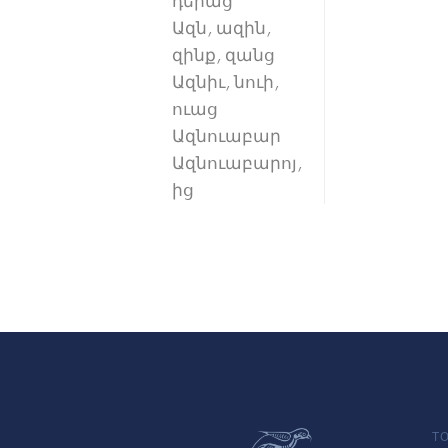
դերաց
Ազն, ազին,
զինք, զանց
Ազնիւ, նուի,
ուաց
Ազնուաբար
Ազնուաբարոյ,
ից
TO