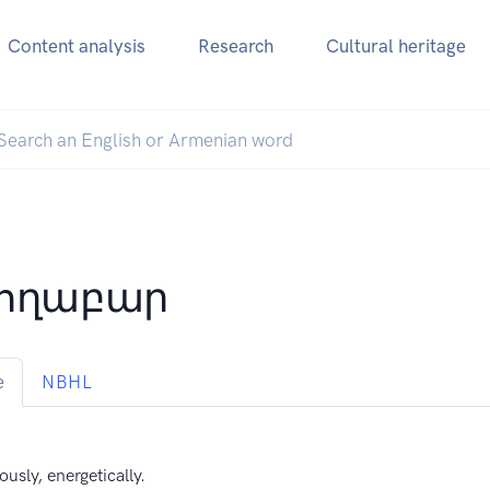
Content analysis
Research
Cultural heritage
ողաբար
e
NBHL
iously, energetically.