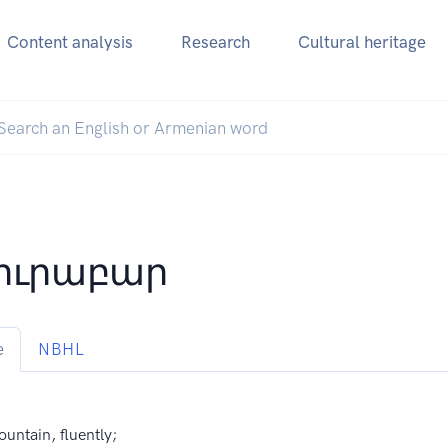
Content analysis
Research
Cultural heritage
իւրաբար
e
NBHL
fountain, fluently;