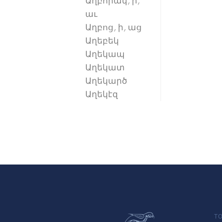
Աղբորակ, ի,
աւ
Աղբոց, ի, աց
Աղեբեկ
Աղեկապ
Աղեկատ
Աղեկարծ
Աղեկէզ
TO