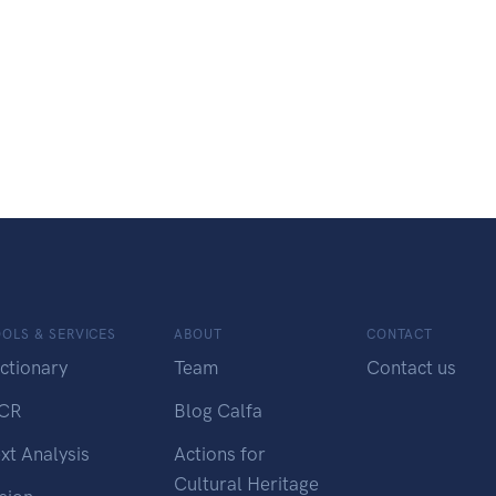
OLS & SERVICES
ABOUT
CONTACT
ctionary
Team
Contact us
CR
Blog Calfa
xt Analysis
Actions for
Cultural Heritage