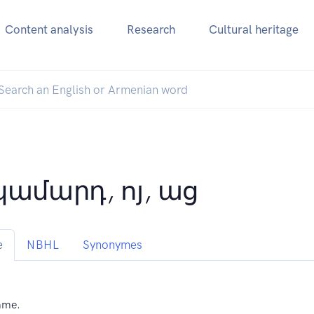
Content analysis
Research
Cultural heritage
կամարդ, ոյ, աց
e
NBHL
Synonymes
mme.