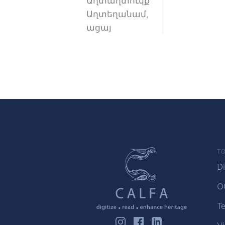
Աղտաղտուկք
Աղտեղանամ,
ացայ
TO
Di
O
Te