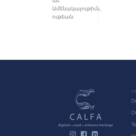
աւ
Ամենակալութիւն,
ութեան
TO
Di
O
Te