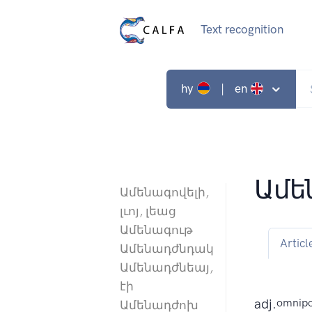
Text recognition
hy
| en
Ամե
Ամենագովելի,
լւոյ, լեաց
Ամենագութ
Articl
Ամենադժնդակ
Ամենադժնեայ,
էի
adj.
omnipot
Ամենադժոխ