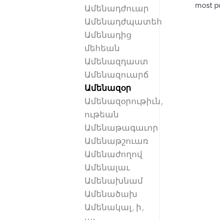
most po
Ամենադժուար
Ամենադժպատեհ
Ամենադից
մեհեան
Ամենազդաստ
Ամենազուարճ
Ամենազօր
Ամենազօրութիւն,
ութեան
Ամենաթագաւոր
Ամենաթշուառ
Ամենաժողով
Ամենալաւ
Ամենախնամ
Ամենածախ
Ամենակալ, ի,