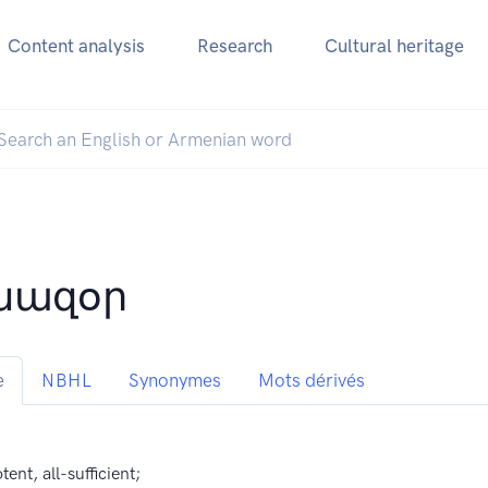
Content analysis
Research
Cultural heritage
նազօր
e
NBHL
Synonymes
Mots dérivés
ent, all-sufficient;