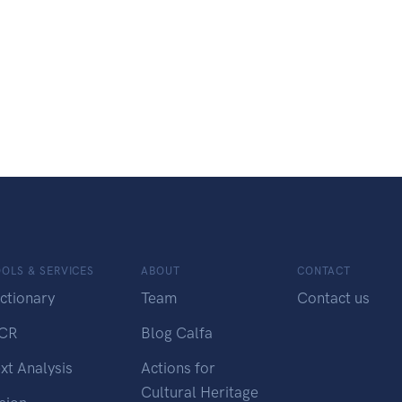
OLS & SERVICES
ABOUT
CONTACT
ctionary
Team
Contact us
CR
Blog Calfa
xt Analysis
Actions for
Cultural Heritage