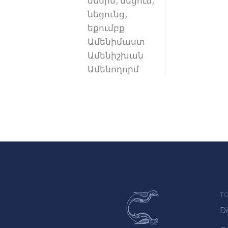
նեսին, նեցուն,
նեցունց,
եքումբք
Ամենիմաստ
Ամենիշխան
Ամենողորմ
TO
Di