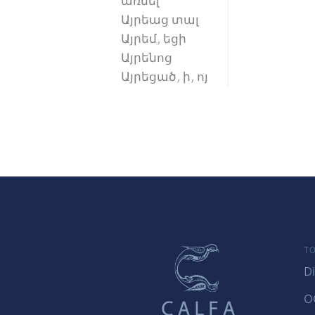
առնել
Այրեաց տալ
Այրեմ, եցի
Այրենոց
Այրեցած, ի, ոյ
TO
Di
O