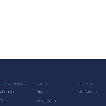
OLS & SERVICES
ABOUT
CONTACT
ctionary
Team
Contact us
CR
Blog Calfa