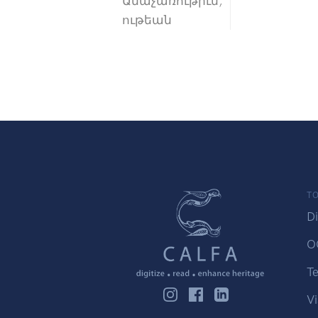
Անաչառութիւն,
ութեան
TO
Di
O
Te
Vi