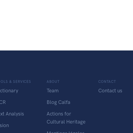
OLS & SERVICES
ABOUT
CONTACT
ctionary
Team
Contact us
CR
Blog Calfa
xt Analysis
Actions for
Cultural Heritage
sion