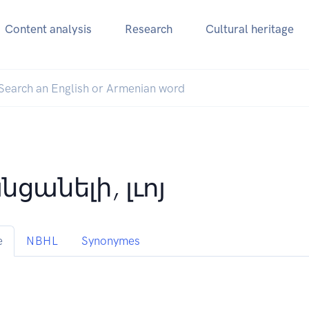
Content analysis
Research
Cultural heritage
ցանելի, լւոյ
e
NBHL
Synonymes
.