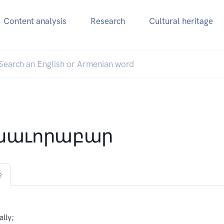
Content analysis
Research
Cultural heritage
նաւորաբար
e
lly;