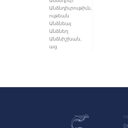
Անձնդիւր
Անձնդիւրութիւն,
ութեան
Անձնեայ
Անձնեղ
Անձնիշխան,
աց
TO
Di