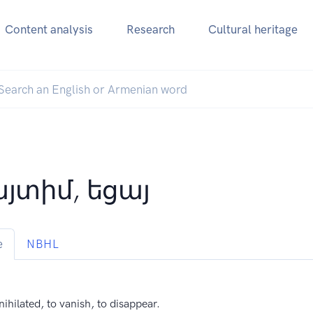
Content analysis
Research
Cultural heritage
այտիմ, եցայ
e
NBHL
nihilated, to vanish, to disappear.