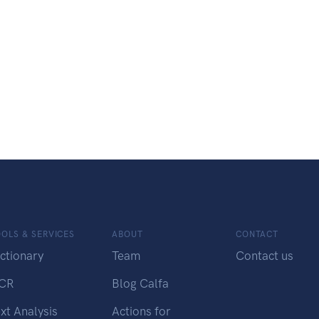
OLS & SERVICES
ABOUT
CONTACT
ctionary
Team
Contact us
CR
Blog Calfa
xt Analysis
Actions for