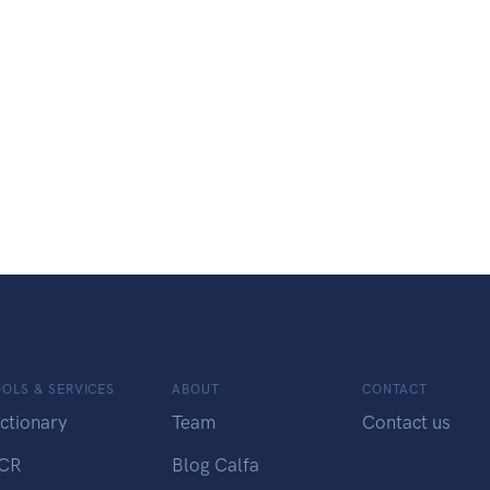
OLS & SERVICES
ABOUT
CONTACT
ctionary
Team
Contact us
CR
Blog Calfa