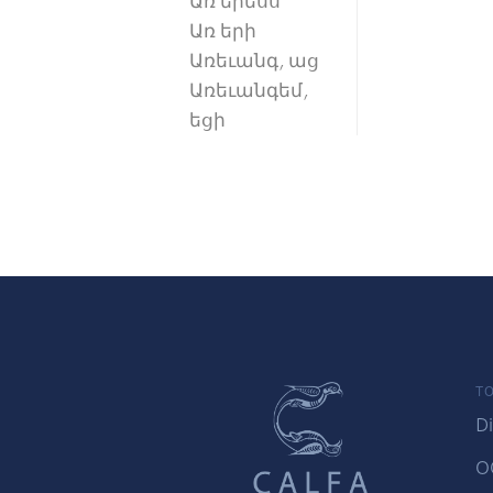
Առ երեսս
Առ երի
Առեւանգ, աց
Առեւանգեմ,
եցի
TO
Di
O