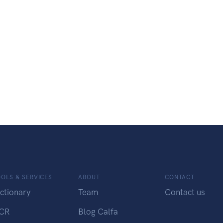
OLS & SERVICES
ABOUT
CONTACT
ctionary
Team
Contact us
CR
Blog Calfa