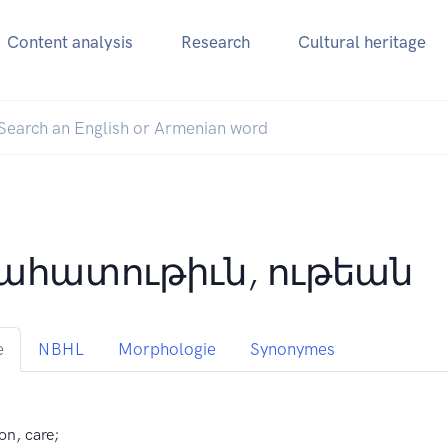
Content analysis
Research
Cultural heritage
ահատութիւն, ութեան
e
NBHL
Morphologie
Synonymes
n, care;