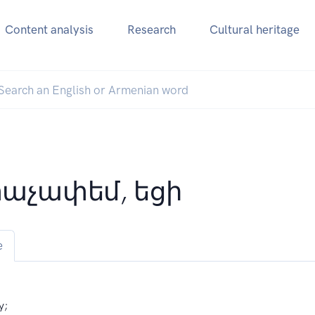
Content analysis
Research
Cultural heritage
աչափեմ, եցի
e
y;