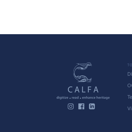
TO
Di
O
Te
Vi