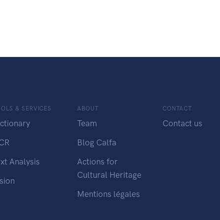
OLS & SERVICES
ABOUT
CONTACT
ctionary
Team
Contact us
CR
Blog Calfa
xt Analysis
Actions for
Cultural Heritage
sion
Mentions légales