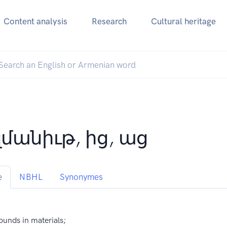
Content analysis
Research
Cultural heritage
մանիւթ, ից, աց
e
NBHL
Synonymes
ounds in materials;