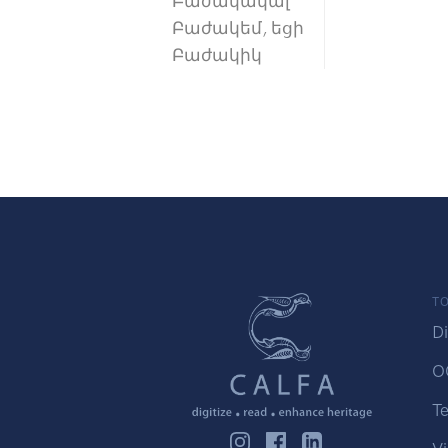
Բաժակակալ
Բաժակեմ, եցի
Բաժակիկ
TO
Di
O
Te