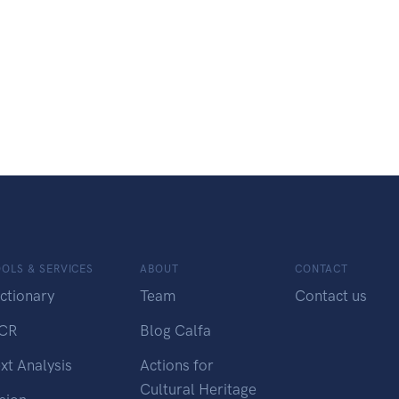
OLS & SERVICES
ABOUT
CONTACT
ctionary
Team
Contact us
CR
Blog Calfa
xt Analysis
Actions for
Cultural Heritage