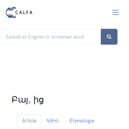
Բայ, ից
Article
NBHL
Étymologie