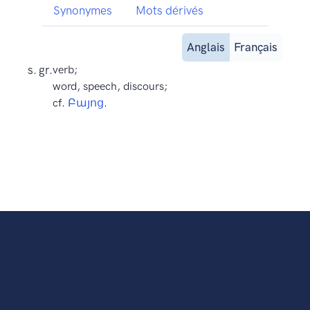
Synonymes
Mots dérivés
Anglais
Français
s. gr.
verb;
word, speech, discours;
cf.
Բայոց
.