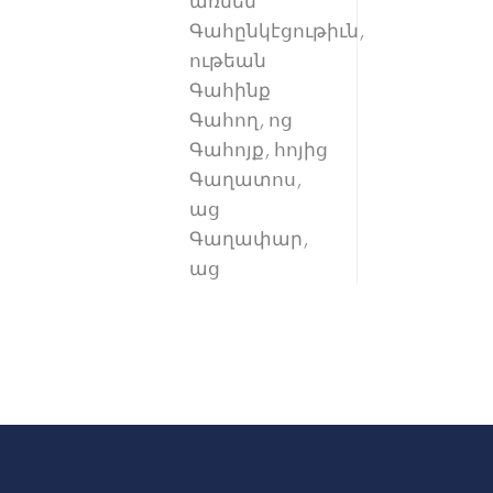
առնեմ
Գահընկէցութիւն,
ութեան
Գահինք
Գահող, ոց
Գահոյք, հոյից
Գաղատոս,
աց
Գաղափար,
աց