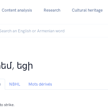
Content analysis
Research
Cultural heritage
եմ, եցի
e
NBHL
Mots dérivés
to strike.