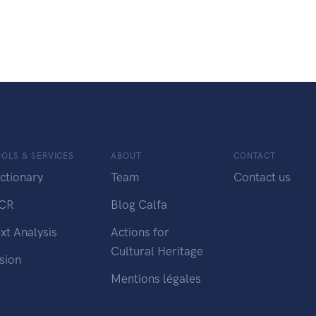
OLS & SERVICES
ABOUT
CONTACT
ctionary
Team
Contact us
CR
Blog Calfa
xt Analysis
Actions for
Cultural Heritage
sion
Mentions légales