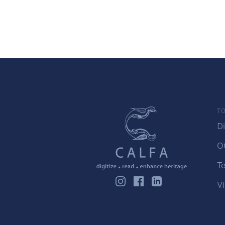
TO
Di
O
Te
Vi