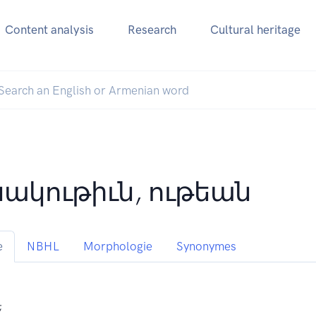
Content analysis
Research
Cultural heritage
նակութիւն, ութեան
e
NBHL
Morphologie
Synonymes
;