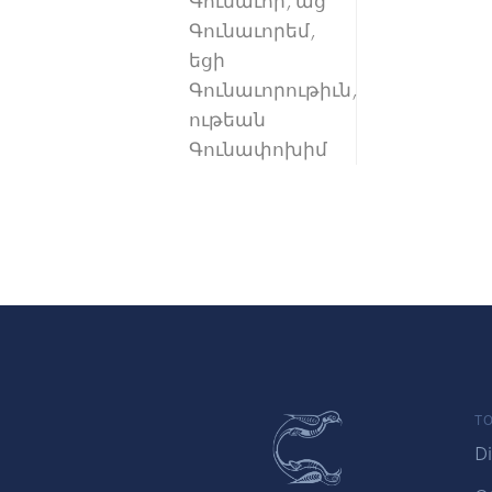
Գունաւոր, աց
Գունաւորեմ,
եցի
Գունաւորութիւն,
ութեան
Գունափոխիմ
TO
Di