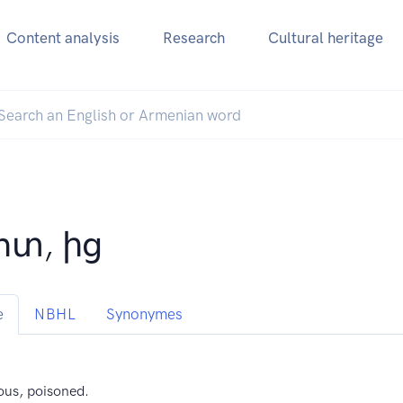
Content analysis
Research
Cultural heritage
ոտ, ից
e
NBHL
Synonymes
us, poisoned.