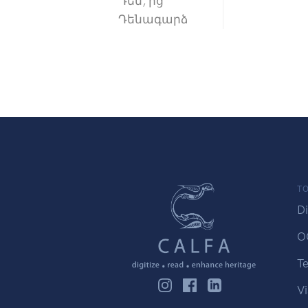
Դեն, ից
Դենագարձ
TO
Di
O
Te
Vi