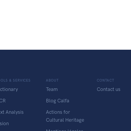
OLS & SERVICES
ABOUT
CONTACT
ctionary
Team
Contact us
CR
Blog Calfa
xt Analysis
Actions for
Cultural Heritage
sion