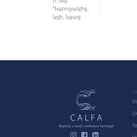
ի, աց
Դպրոցակից,
կցի, կցաց
TO
Di
O
Te