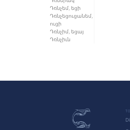
Դռներակ
Դռնչեմ, եցի
Դռնչեցուցանեմ,
ուցի
Դռնչիմ, եցայ
Դռնչիւն
TO
Di