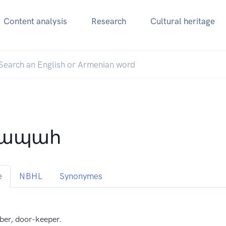
Content analysis
Research
Cultural heritage
նապահ
e
NBHL
Synonymes
sber, door-keeper.