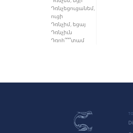
Դռնչեմ, եցի
Դռնչեցուցանեմ,
ուցի
Դռնչիմ, եցայ
Դռնչիւն
Դռոհ՞՞՞տամ
TO
Di