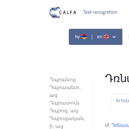
Text recognition
hy
| en
Դռն
Դպրանոց
Դպրապետ,
աց
Articl
Դպրատուն
Դպրոց, աց
Դպրոցական,
cf.
Դռնա
ի, աց