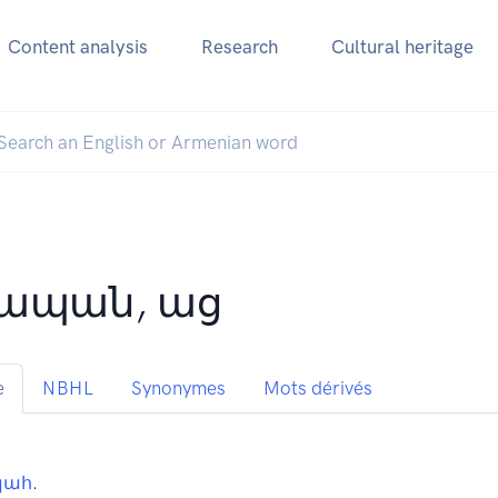
Content analysis
Research
Cultural heritage
ապան, աց
e
NBHL
Synonymes
Mots dérivés
պահ
.