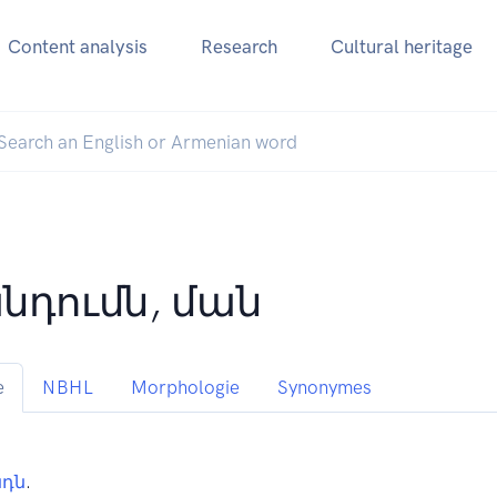
Content analysis
Research
Cultural heritage
նդումն, ման
e
NBHL
Morphologie
Synonymes
դն
.