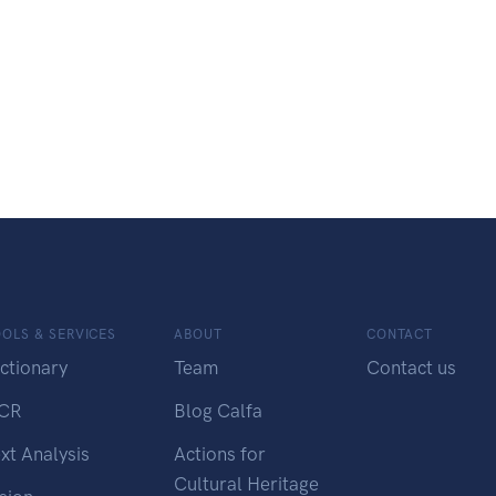
OLS & SERVICES
ABOUT
CONTACT
ctionary
Team
Contact us
CR
Blog Calfa
xt Analysis
Actions for
Cultural Heritage