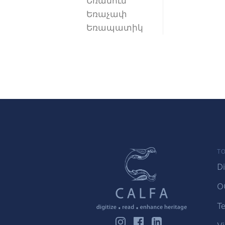
Եռանուն
Եռաչափ
Եռապատիկ
TO
Di
O
Te