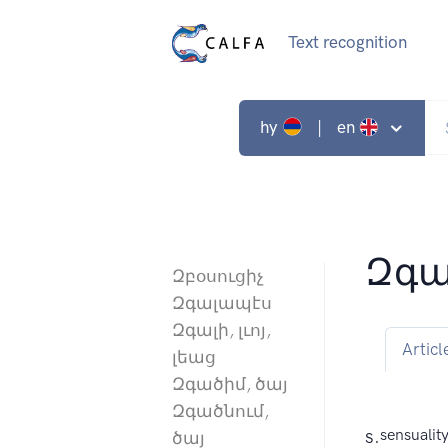
Text recognition
hy
| en
Զգա
Զբօսուցիչ
Զգալապէս
Զգալի, լւոյ,
Articl
լեաց
Զգածիմ, ծայ
Զգածնում,
s.
sensuality
ծայ