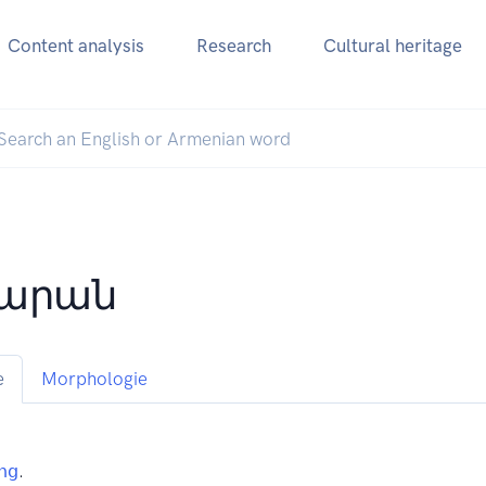
Content analysis
Research
Cultural heritage
արան
e
Morphologie
ոց
.