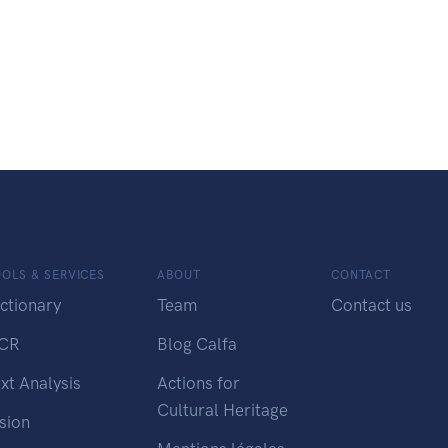
OLS & SERVICES
ABOUT
CONTACT
ctionary
Team
Contact us
CR
Blog Calfa
xt Analysis
Actions for
Cultural Heritage
sion