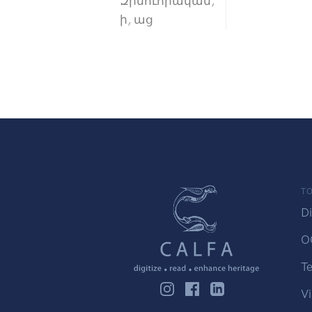
Զինուորական,
ի, աց
TO
Di
O
Te
Vi