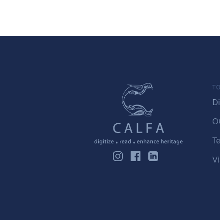
TO
Di
O
Te
Vi