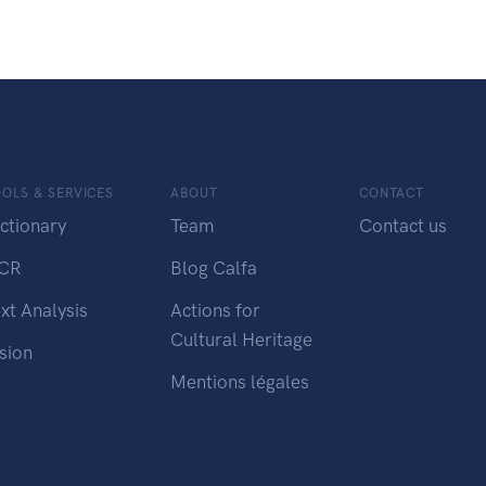
OLS & SERVICES
ABOUT
CONTACT
ctionary
Team
Contact us
CR
Blog Calfa
xt Analysis
Actions for
Cultural Heritage
sion
Mentions légales