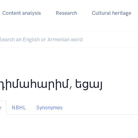
Content analysis
Research
Cultural heritage
դիմահարիմ, եցայ
e
NBHL
Synonymes
;