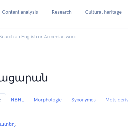
Content analysis
Research
Cultural heritage
թացարան
e
NBHL
Morphologie
Synonymes
Mots déri
ցատեղ
.