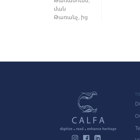
Թառամումն,
ման
Թառանչ, ից
TO
Di
O
Te