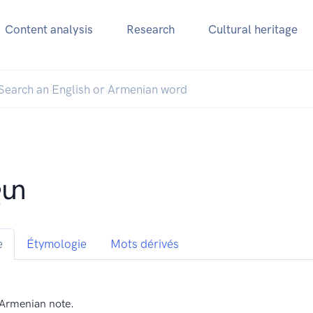
Content analysis
Research
Cultural heritage
շտ
e
Étymologie
Mots dérivés
Armenian note.