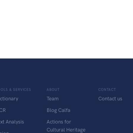
OLS & SERVICES
ABOUT
CONTACT
ctionary
Team
Contact us
CR
Blog Calfa
xt Analysis
Actions for
Cultural Heritage