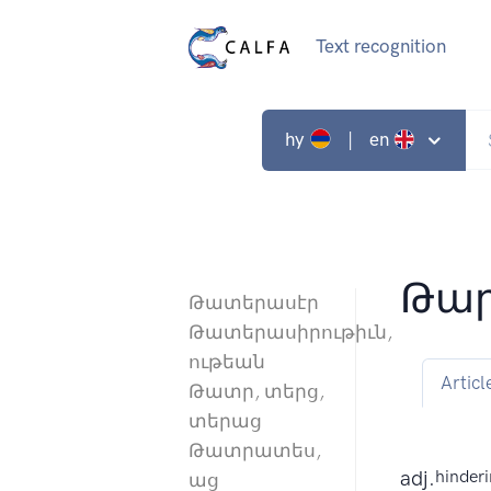
Text recognition
hy
| en
Թա
Թատերասէր
Թատերասիրութիւն,
ութեան
Articl
Թատր, տերց,
տերաց
Թատրատես,
adj.
hinderi
աց