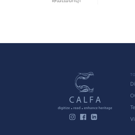
Թաւամուր
TO
Di
O
Te
Vi