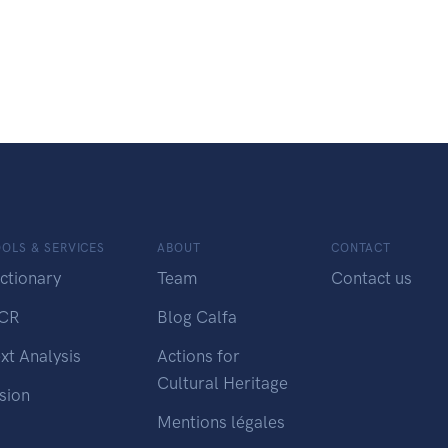
OLS & SERVICES
ABOUT
CONTACT
ctionary
Team
Contact us
CR
Blog Calfa
xt Analysis
Actions for
Cultural Heritage
sion
Mentions légales