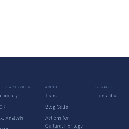
OLS & SERVICES
ABOUT
CONTACT
ctionary
Team
Contact us
CR
Blog Calfa
xt Analysis
Actions for
Cultural Heritage