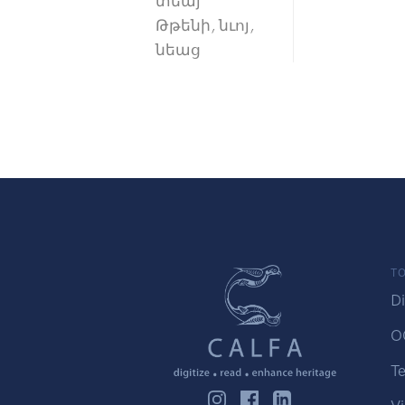
տեայ
Թթենի, նւոյ,
նեաց
TO
Di
O
Te