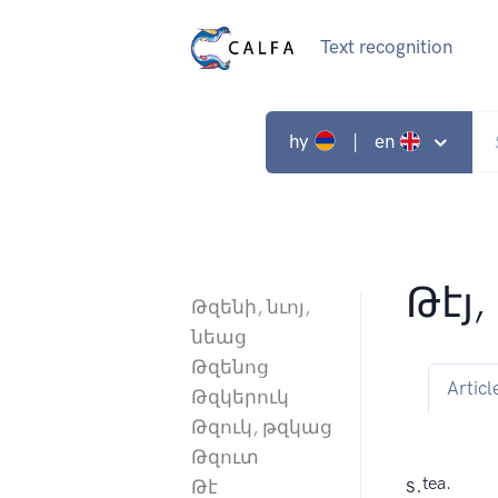
Text recognition
hy
| en
Թէյ,
Թզենի, նւոյ,
նեաց
Թզենոց
Articl
Թզկերուկ
Թզուկ, թզկաց
Թզուտ
s.
tea.
Թէ