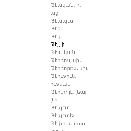
Թէական, ի,
աց
Թէապէս
Թէեւ
Թէկն
Թէյ, ի
Թէյական
Թէոդոս, սիւ
Թէոդորոս, սիւ
Թէութիւն,
ութեան
Թէոփիլէ, լեայ՝
լէի
Թէպէտ
Թէպէտեւ
Թէփրաստոս,