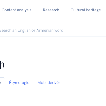
Content analysis
Research
Cultural heritage
 ի
e
Étymologie
Mots dérivés