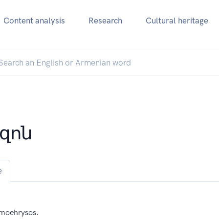
Content analysis
Research
Cultural heritage
զոն
e
moehrysos.