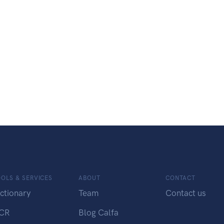
OLS & SERVICES
ABOUT
CONTACT
ctionary
Team
Contact us
CR
Blog Calfa