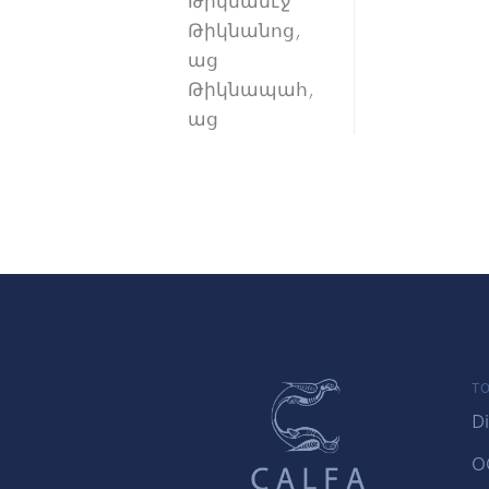
Թիկնամէջ
Թիկնանոց,
աց
Թիկնապահ,
աց
TO
Di
O