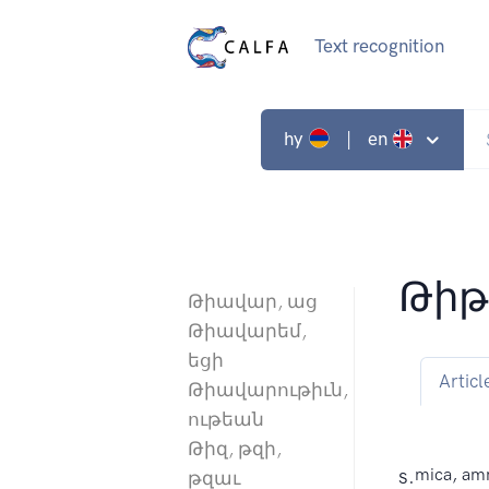
Text recognition
hy
| en
Թիթ
Թիավար, աց
Թիավարեմ,
եցի
Articl
Թիավարութիւն,
ութեան
Թիզ, թզի,
s.
mica, am
թզաւ