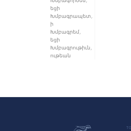
Խմբագործեմ,
եցի
Խմբագրապետ,
ի
Խմբագրեմ,
եցի
Խմբագրութիւն,
ութեան
TO