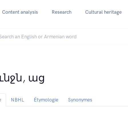
Content analysis
Research
Cultural heritage
ւնջն, աց
e
NBHL
Étymologie
Synonymes