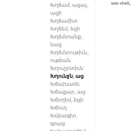
sea-shell,
Խղճամ, ացայ,
ացի
Խղճամիտ
Խղճեմ, եցի
Խղճմտանք,
նաց
Խղճմտութիւն,
ութեան
Խղուըրտիւն
Խղունջն, աց
Խճախառն
Խճաքար, աց
Խճողեմ, եցի
Խճուղ
Խմբագիր,
գրաց