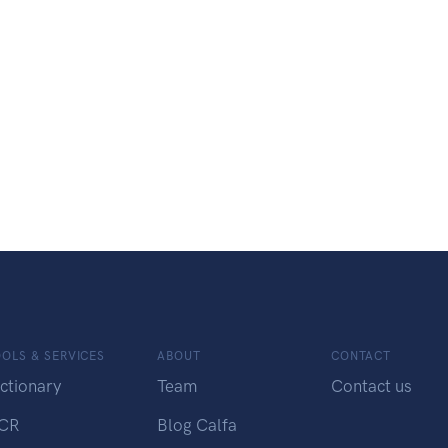
OLS & SERVICES
ABOUT
CONTACT
ctionary
Team
Contact us
CR
Blog Calfa