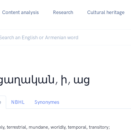
Content analysis
Research
Cultural heritage
ցաղական, ի, աց
e
NBHL
Synonymes
hly, terrestrial, mundane, worldly, temporal, transitory;