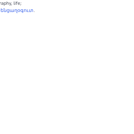
raphy, life;
Կենցաղօգուտ
.