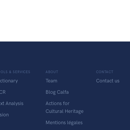
OLS & SERVICES
ABOUT
CONTACT
ctionary
Team
Contact us
CR
Blog Calfa
xt Analysis
Actions for
Cultural Heritage
sion
Mentions légales