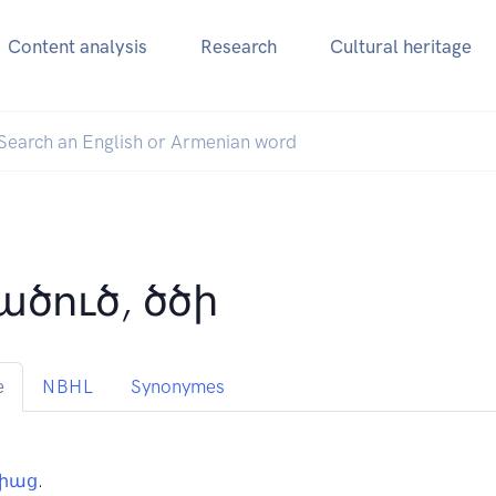
Content analysis
Research
Cultural heritage
ածուծ, ծծի
e
NBHL
Synonymes
իաց
.