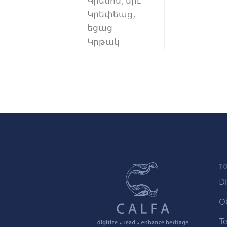
Կրեսոս, սիւ
Կրեփեաց,
եցաց
Կրթակ
TO
Di
O
Te