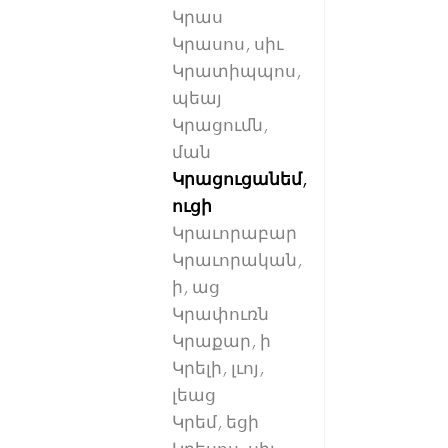
Կրաս
Կրասոս, սիւ
Կրատիպպոս,
պեայ
Կրացումն,
ման
Կրացուցանեմ,
ուցի
Կրաւորաբար
Կրաւորական,
ի, աց
Կրափուռն
Կրաքար, ի
Կրելի, լւոյ,
լեաց
Կրեմ, եցի