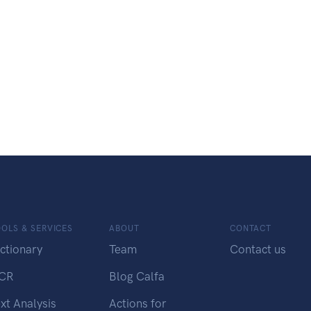
OLS & SERVICES
ABOUT
CONTACT
ctionary
Team
Contact us
CR
Blog Calfa
xt Analysis
Actions for