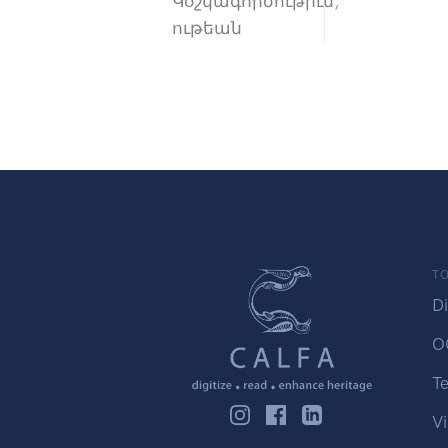
Կօշկագործութիւն,
ութեան
TO
Di
O
Te
Vi