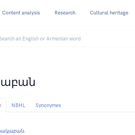
Content analysis
Research
Cultural heritage
կաբան
e
NBHL
Synonymes
ռակաբան
.