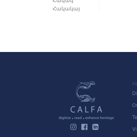
Հակակ
Հակակայ
TO
Di
O
Te
Vi