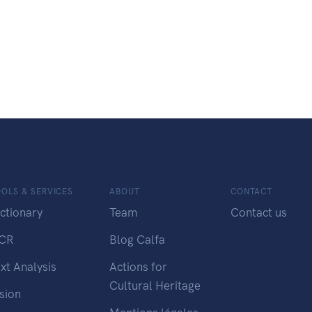
OLS & SERVICES
ABOUT
CONTACT
ctionary
Team
Contact us
CR
Blog Calfa
xt Analysis
Actions for
Cultural Heritage
sion