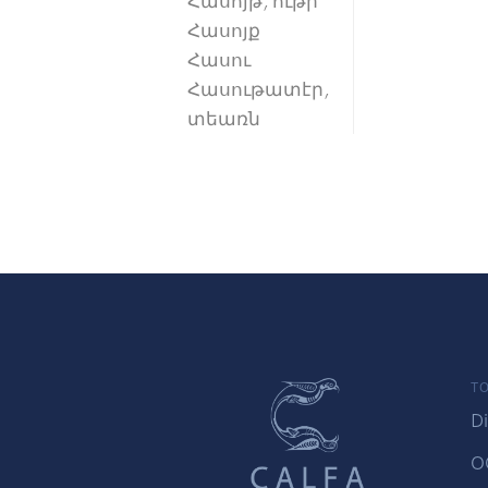
Հասոյթ, ութի
Հասոյք
Հասու
Հասութատէր,
տեառն
TO
Di
O