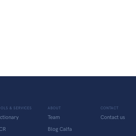
OLS & SERVICES
ABOUT
CONTACT
ctionary
Team
Contact us
CR
Blog Calfa