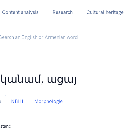
Content analysis
Research
Cultural heritage
կանամ, ացայ
e
NBHL
Morphologie
rstand.