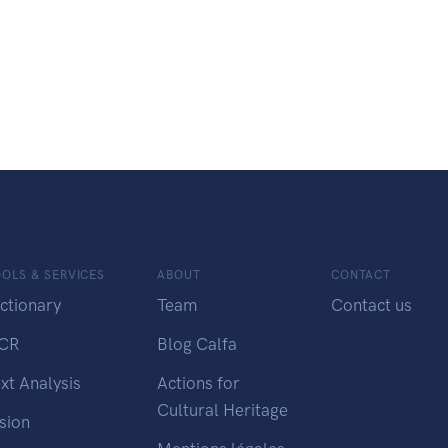
OLS & SERVICES
ABOUT
CONTACT
ctionary
Team
Contact us
CR
Blog Calfa
xt Analysis
Actions for
Cultural Heritage
sion