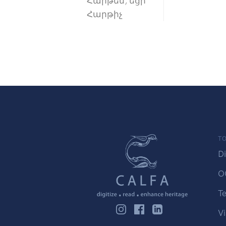
Հարթեմ, եցի
Հարթիչ
TO
Di
O
Te
Vi