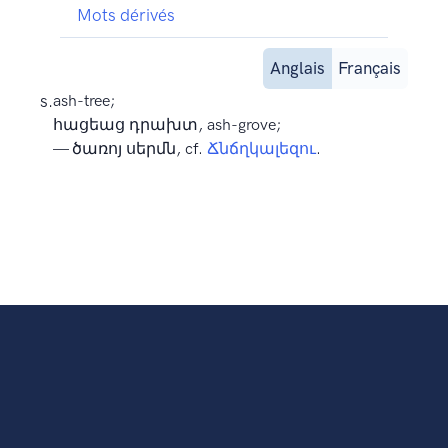
Mots dérivés
Anglais
Français
s.
ash-tree;
հացեաց դրախտ, ash-grove;
— ծառոյ սերմն, cf.
Ճնճղկալեզու
.