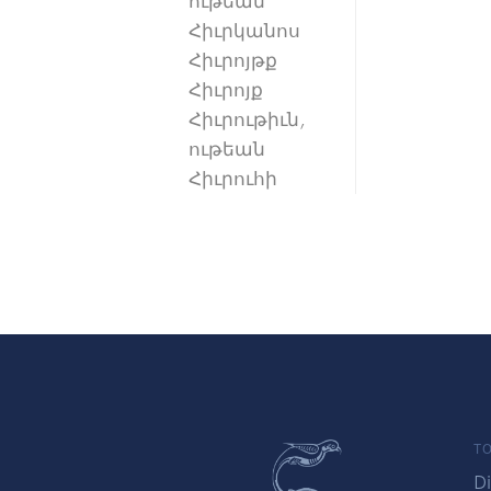
ութեան
Հիւրկանոս
Հիւրոյթք
Հիւրոյք
Հիւրութիւն,
ութեան
Հիւրուհի
TO
Di