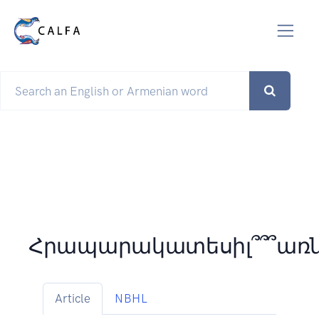
Հրապարակատեսիլ՞՞՞առ
Article
NBHL