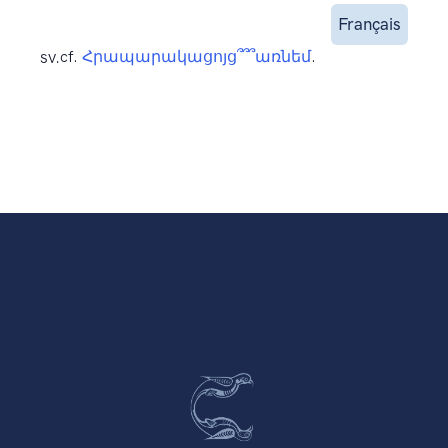
Français
sv.
cf.
Հրապարակացոյց՞՞՞առնեմ
.