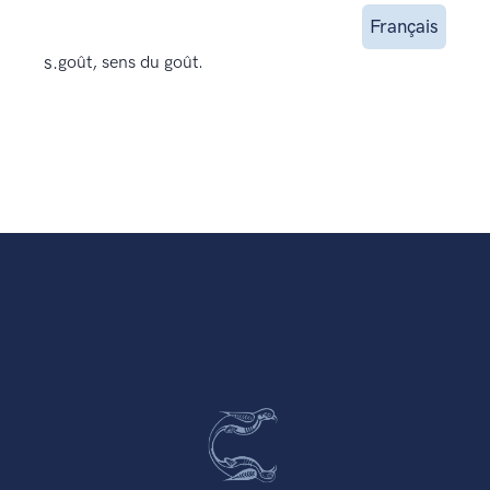
Français
s.
goût, sens du goût.