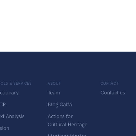
OLS & SERVICES
ABOUT
CONTACT
ctionary
Team
Contact us
CR
Blog Calfa
xt Analysis
Actions for
Cultural Heritage
sion