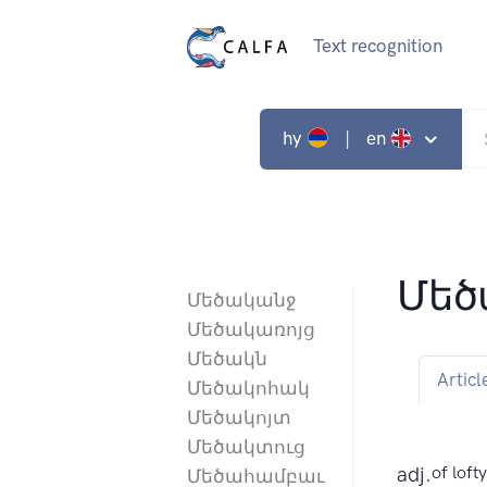
Text recognition
hy
| en
Մե
Մեծականջ
Մեծակառոյց
Մեծակն
Articl
Մեծակոհակ
Մեծակոյտ
Մեծակտուց
adj.
of lofty
Մեծահամբաւ