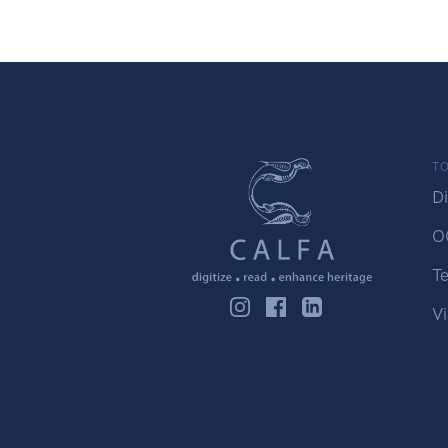
TO
Di
O
Te
Vi