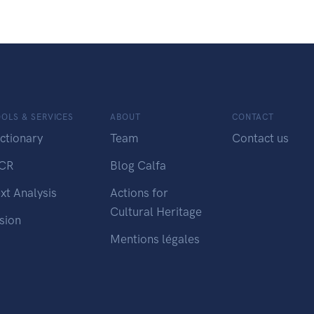
OLS & SERVICES
ABOUT
CONTACT
ctionary
Team
Contact us
CR
Blog Calfa
xt Analysis
Actions for
Cultural Heritage
sion
Mentions légales