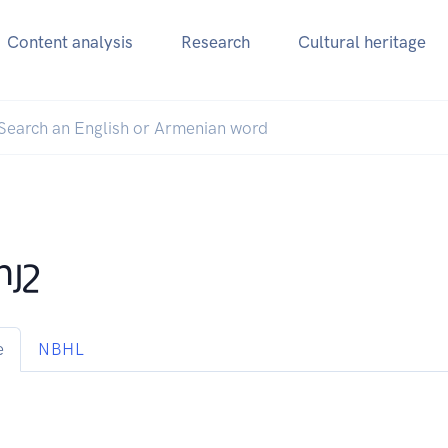
Content analysis
Research
Cultural heritage
յշ
e
NBHL
.