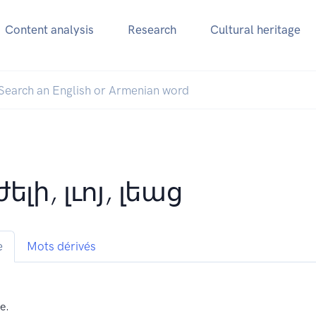
Content analysis
Research
Cultural heritage
ելի, լւոյ, լեաց
e
Mots dérivés
e.