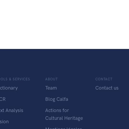
OLS & SERVICES
ABOUT
CONTACT
ctionary
Team
Contact us
CR
Blog Calfa
xt Analysis
Actions for
Cultural Heritage
sion