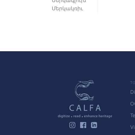
Մերկագլուխ
Մերկակռիւ
TO
Di
O
Te
Vi